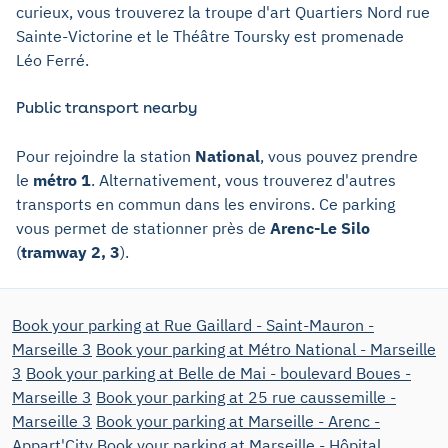
curieux, vous trouverez la troupe d'art Quartiers Nord rue
Sainte-Victorine et le Théâtre Toursky est promenade
Léo Ferré.
Public transport nearby
Pour rejoindre la station
National
, vous pouvez prendre
le
métro 1
. Alternativement, vous trouverez d'autres
transports en commun dans les environs. Ce parking
vous permet de stationner près de
Arenc-Le Silo
(
tramway 2, 3
).
Book your parking at Rue Gaillard - Saint-Mauron -
Marseille 3
Book your parking at Métro National - Marseille
3
Book your parking at Belle de Mai - boulevard Boues -
Marseille 3
Book your parking at 25 rue caussemille -
Marseille 3
Book your parking at Marseille - Arenc -
Appart'City
Book your parking at Marseille - Hôpital