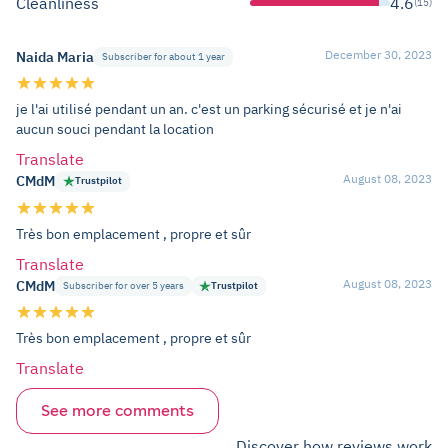
Cleanliness
4.6
(15)
December 30, 2023
Naida Maria
Subscriber for about 1 year
je l'ai utilisé pendant un an. c'est un parking sécurisé et je n'ai
aucun souci pendant la location
Translate
August 08, 2023
CMdM
Trustpilot
Très bon emplacement , propre et sûr
Translate
August 08, 2023
CMdM
Subscriber for over 5 years
Trustpilot
Très bon emplacement , propre et sûr
Translate
See more comments
Discover how reviews work