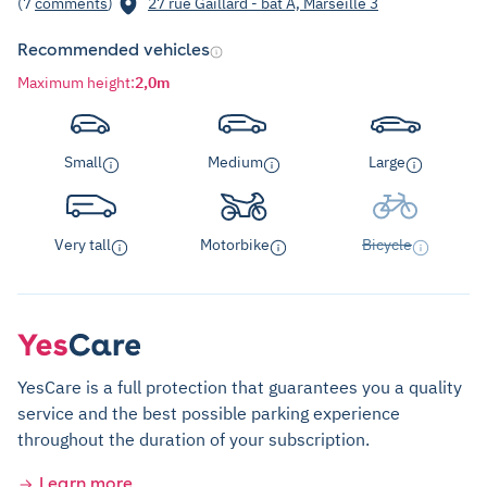
(7
comments
)
27 rue Gaillard - bat A, Marseille 3
Recommended vehicles
Maximum height
:
2,0m
Small
Medium
Large
Very tall
Motorbike
Bicycle
YesCare is a full protection that guarantees you a quality
service and the best possible parking experience
throughout the duration of your subscription.
Learn more