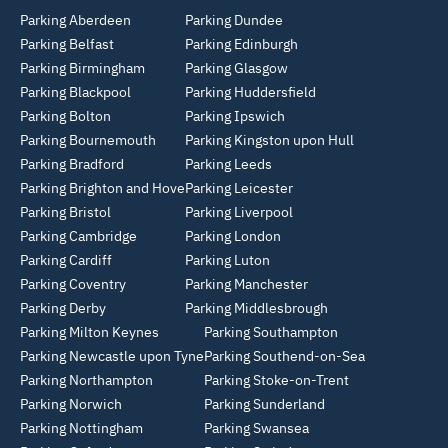
Parking Aberdeen
Parking Dundee
Parking Belfast
Parking Edinburgh
Parking Birmingham
Parking Glasgow
Parking Blackpool
Parking Huddersfield
Parking Bolton
Parking Ipswich
Parking Bournemouth
Parking Kingston upon Hull
Parking Bradford
Parking Leeds
Parking Brighton and Hove
Parking Leicester
Parking Bristol
Parking Liverpool
Parking Cambridge
Parking London
Parking Cardiff
Parking Luton
Parking Coventry
Parking Manchester
Parking Derby
Parking Middlesbrough
Parking Milton Keynes
Parking Southampton
Parking Newcastle upon Tyne
Parking Southend-on-Sea
Parking Northampton
Parking Stoke-on-Trent
Parking Norwich
Parking Sunderland
Parking Nottingham
Parking Swansea