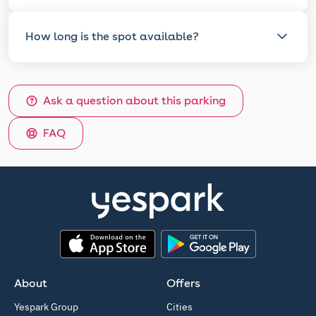
How long is the spot available?
Ask a question about this parking
FAQ
App Store
Google Play
About
Offers
Yespark Group
Cities