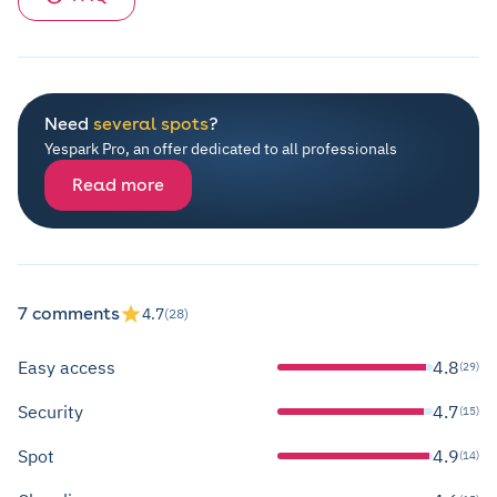
Need
several spots
?
Yespark Pro, an offer dedicated to all professionals
Read more
7 comments
4.7
(28)
Easy access
4.8
(29)
Security
4.7
(15)
Spot
4.9
(14)